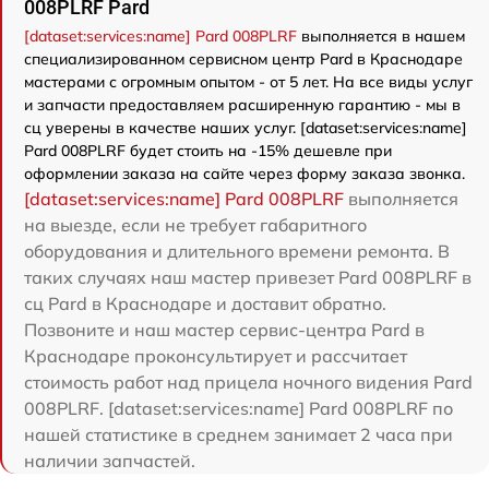
008PLRF Pard
[dataset:services:name] Pard 008PLRF
выполняется в нашем
специализированном сервисном центр Pard в Краснодаре
мастерами с огромным опытом - от 5 лет. На все виды услуг
и запчасти предоставляем расширенную гарантию - мы в
сц уверены в качестве наших услуг. [dataset:services:name]
Pard 008PLRF будет стоить на -15% дешевле при
оформлении заказа на сайте через форму заказа звонка.
[dataset:services:name] Pard 008PLRF
выполняется
на выезде, если не требует габаритного
оборудования и длительного времени ремонта. В
таких случаях наш мастер привезет Pard 008PLRF в
сц Pard в Краснодаре и доставит обратно.
Позвоните и наш мастер сервис-центра Pard в
Краснодаре проконсультирует и рассчитает
стоимость работ над прицела ночного видения Pard
008PLRF. [dataset:services:name] Pard 008PLRF по
нашей статистике в среднем занимает 2 часа при
наличии запчастей.