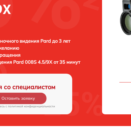
9X
ночного видения Pard до 3 лет
 желанию
бращения
дения
Pard 008S 4.5/9X от 35 минут
я со специалистом
Оставить заявку
есь c
политикой конфиденциальности