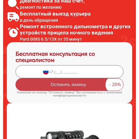
Диагностика за наш счет,
ремонт по желанию
Бесплатный выезд курьера
в день обращения
Ремонт встроенного дальнометра и других
устройств прицела ночного видения
Pard 008S 6.5/13X от 35 минут
Бесплатная консультация со
специалистом
Оставить заявку
Нажимая на кнопку "Оставить заявку" Вы соглашаетесь c
политикой
конфиденциальности