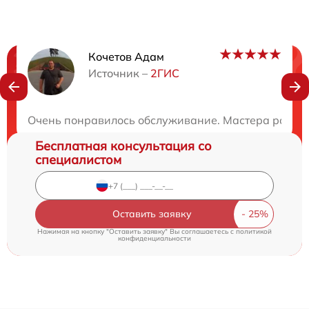
Кочетов Адам
Нужна консультация?
Источник –
2ГИС
Закажите бесплатную консультацию
Очень понравилось обслуживание. Мастера работаю
Бесплатная консультация со
специалистом
Оставить заявку
Нажимая на кнопку "Оставить заявку" Вы соглашаетесь c
политикой
конфиденциальности