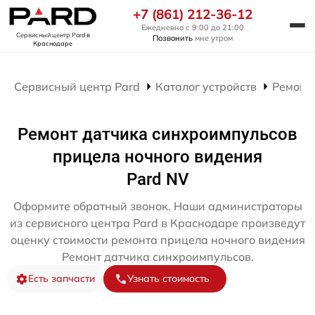
+7 (861) 212-36-12
Ежедневно с 9:00 до 21:00
Сервисный центр Pard
в
Позвонить
мне утром
Краснодаре
Сервисный центр Pard
Каталог устройств
Ремонт
Ремонт датчика синхроимпульсов
прицела ночного видения
Pard NV
Оформите обратный звонок. Наши администраторы
из сервисного центра Pard в Краснодаре произведут
оценку стоимости ремонта прицела ночного видения
Ремонт датчика синхроимпульсов.
Есть запчасти
Узнать стоимость