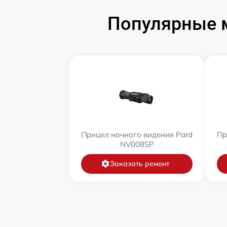
Популярные м
Прицел ночного видения Pard
Пр
NV008SP
Заказать ремонт