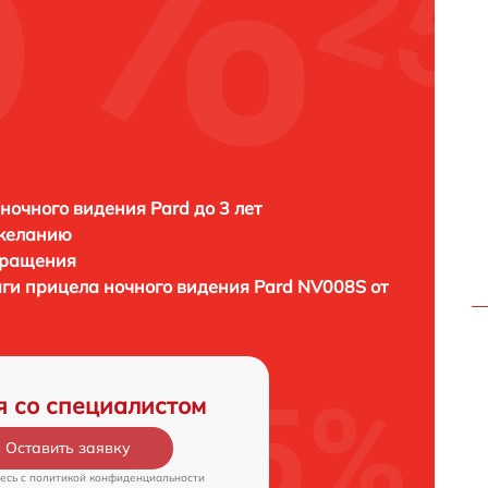
ночного видения Pard до 3 лет
 желанию
бращения
аги прицела ночного видения
Pard NV008S от
я со специалистом
Оставить заявку
есь c
политикой конфиденциальности