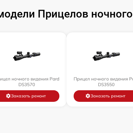
одели Прицелов ночного
ицел ночного видения Pard
Прицел ночного видения P
DS3570
DS3550
Заказать ремонт
Заказать ремонт