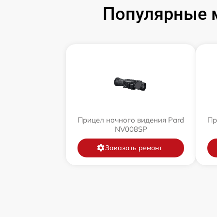
Популярные м
Прицел ночного видения Pard
Пр
NV008SP
Заказать ремонт