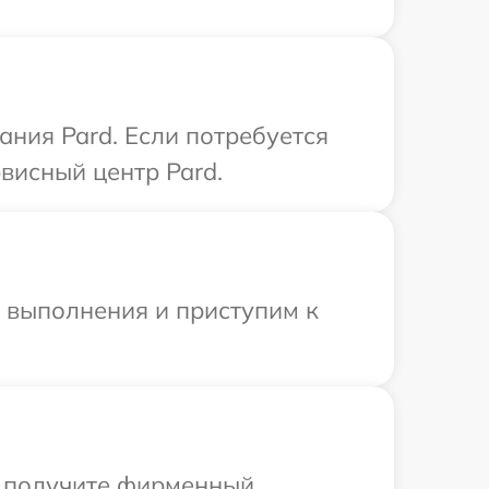
ния Pard. Если потребуется
висный центр Pard.
и выполнения и приступим к
ы получите фирменный