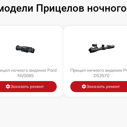
одели Прицелов ночного
ицел ночного видения Pard
Прицел ночного видения P
NV008S
DS3570
Заказать ремонт
Заказать ремонт