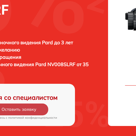
RF
ночного видения Pard до 3 лет
 желанию
бращения
очного видения
Pard NV008SLRF от 35
я со специалистом
Оставить заявку
есь c
политикой конфиденциальности