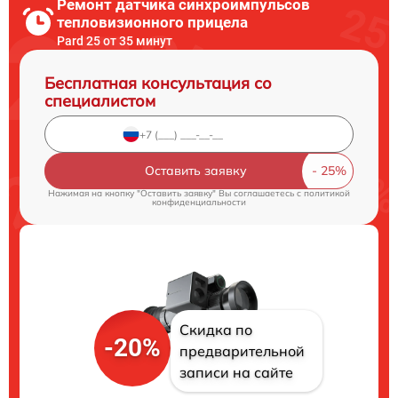
Ремонт датчика синхроимпульсов
тепловизионного прицела
Pard 25 от 35 минут
Бесплатная консультация со
специалистом
Оставить заявку
Нажимая на кнопку "Оставить заявку" Вы соглашаетесь c
политикой
конфиденциальности
Скидка по
-20%
предварительной
записи на сайте