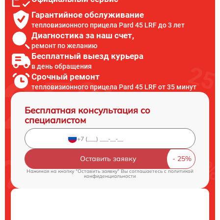
Гарантийное обслуживание
тепловизионного прицела Pard 45 LRF до 3 лет
Диагностика за наш счет,
ремонт по желанию
Бесплатный выезд курьера
в день обращения
Срочный ремонт
тепловизионного прицела Pard 45 LRF от 35 минут
Бесплатная консультация со
специалистом
Оставить заявку
Нажимая на кнопку "Оставить заявку" Вы соглашаетесь c
политикой
конфиденциальности