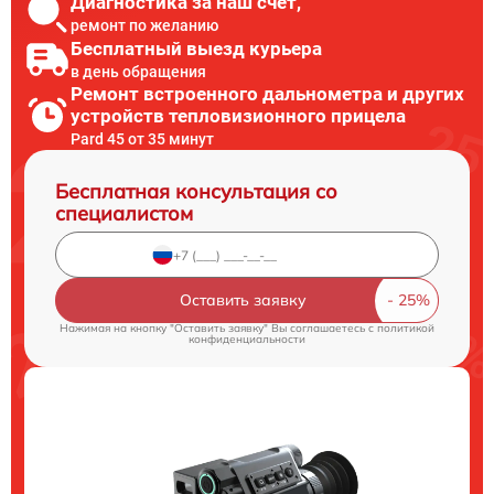
Диагностика за наш счет,
ремонт по желанию
Бесплатный выезд курьера
в день обращения
Ремонт встроенного дальнометра и других
устройств тепловизионного прицела
Pard 45 от 35 минут
Бесплатная консультация со
специалистом
Оставить заявку
Нажимая на кнопку "Оставить заявку" Вы соглашаетесь c
политикой
конфиденциальности