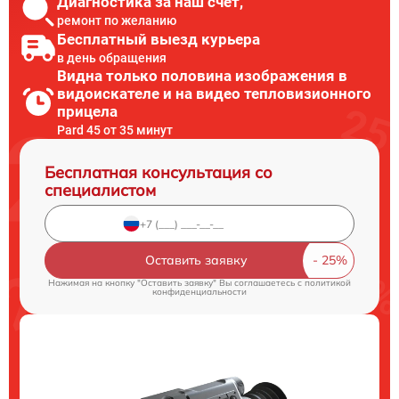
Диагностика за наш счет,
ремонт по желанию
Бесплатный выезд курьера
в день обращения
Видна только половина изображения в
видоискателе и на видео тепловизионного
прицела
Pard 45 от 35 минут
Бесплатная консультация со
специалистом
Оставить заявку
Нажимая на кнопку "Оставить заявку" Вы соглашаетесь c
политикой
конфиденциальности