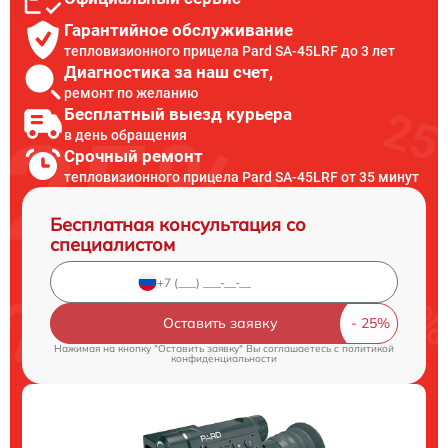
Гарантийное обслуживание
тепловизионного прицела Pard SA-45LRF до 3 лет
Диагностика за наш счет,
ремонт по желанию
Бесплатный выезд курьера
в день обращения
Срочный ремонт
тепловизионного прицела Pard SA-45LRF от 35 минут
Бесплатная консультация со
специалистом
Оставить заявку
Нажимая на кнопку "Оставить заявку" Вы соглашаетесь c
политикой
конфиденциальности