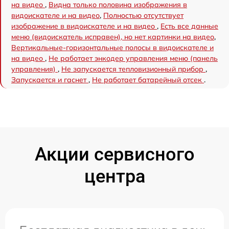
на видео
,
Видна только половина изображения в
видоискателе и на видео
,
Полностью отсутствует
изображение в видоискателе и на видео
,
Есть все данные
меню (видоискатель исправен), но нет картинки на видео
,
Вертикальные-горизонтальные полосы в видоискателе и
на видео
,
Не работает энкодер управления меню (панель
управления)
,
Не запускается тепловизионный прибор
,
Запускается и гаснет
,
Не работает батарейный отсек
.
Акции сервисного
центра