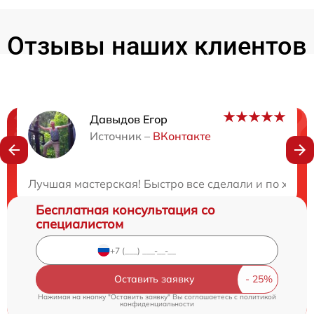
Отзывы наших клиентов
Давыдов Егор
Нужна консультация?
Источник –
ВКонтакте
Закажите бесплатную консультацию
Лучшая мастерская! Быстро все сделали и по хороше
Бесплатная консультация со
специалистом
Оставить заявку
Нажимая на кнопку "Оставить заявку" Вы соглашаетесь c
политикой
конфиденциальности