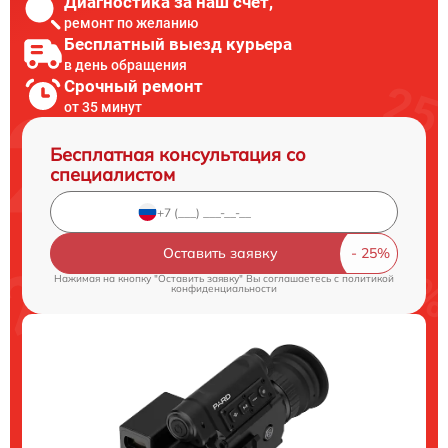
Диагностика за наш счет,
ремонт по желанию
Бесплатный выезд курьера
в день обращения
Срочный ремонт
от 35 минут
Бесплатная консультация со
специалистом
Оставить заявку
Нажимая на кнопку "Оставить заявку" Вы соглашаетесь c
политикой
конфиденциальности