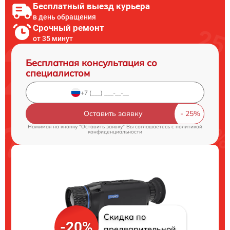
Бесплатный выезд курьера
в день обращения
Срочный ремонт
от 35 минут
Бесплатная консультация со
специалистом
Оставить заявку
Нажимая на кнопку "Оставить заявку" Вы соглашаетесь c
политикой
конфиденциальности
Скидка по
-20%
предварительной