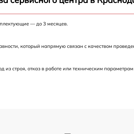
от 60 мин
мплектующие — до 3 месяцев.
от 60 мин
авности, который напрямую связан с качеством провед
от 60 мин
от 60 мин
из строя, отказ в работе или техническим параметрам
от 60 мин
от 60 мин
от 60 мин
от 60 мин