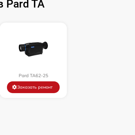
 Pard TA
1500 р
750 р
450 р
750 р
Pard TA62-25
850 р
Заказать ремонт
850 р
650 р
450 р