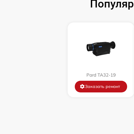
Популяр
Замена корпуса
Замена дисплея (экрана)
Прошивка (Обновление ПО)
Ремонт платы управления
(восстановление)
Pard TA32-19
Восстановление после попадания влаги
Заказать ремонт
Ремонт Wi-Fi
Ремонт разъема
Ремонт капиллярной трубки