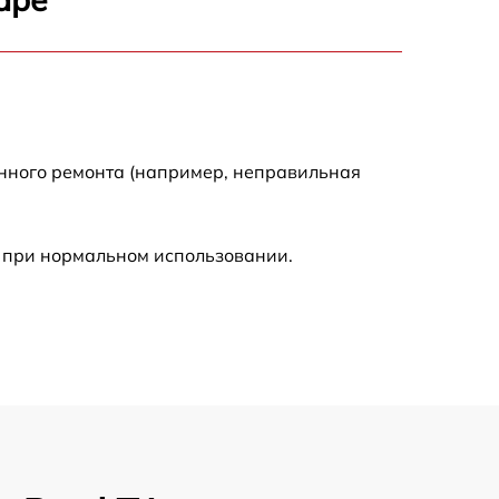
900 р
750 р
енного ремонта (например, неправильная
450 р
590 р
 при нормальном использовании.
1200 р
650 р
850 р
700 р