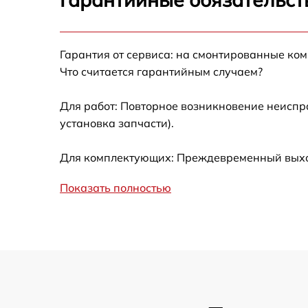
Калибровка и настройка тепловизора
Гарантия от сервиса: на смонтированные ко
Ремонт встроенного дальнометра и
Что считается гарантийным случаем?
других устройств
Для работ: Повторное возникновение неиспр
Замена микросхемы логики
установка запчасти).
Замена ключей управления
Для комплектующих: Преждевременный выход 
Ремонт цепи питания
Показать полностью
Замена USB порта
Замена процессора
Замена аккумулятора