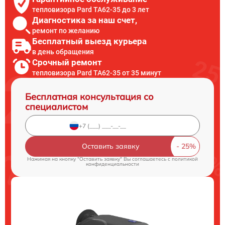
тепловизора Pard TA62-35 до 3 лет
Диагностика за наш счет,
ремонт по желанию
Бесплатный выезд курьера
в день обращения
Срочный ремонт
тепловизора Pard TA62-35 от 35 минут
Бесплатная консультация со
специалистом
Оставить заявку
Нажимая на кнопку "Оставить заявку" Вы соглашаетесь c
политикой
конфиденциальности