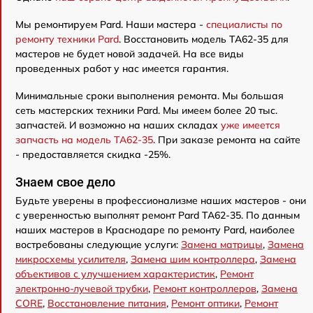
Мы ремонтируем Pard. Наши мастера -
специалисты по
ремонту техники Pard
. Восстановить модель TA62-35 для
мастеров не будет новой задачей. На все виды
проведенных работ у нас имеется гарантия.
Минимальные сроки выполнения ремонта. Мы большая
сеть мастерских техники Pard. Мы имеем более 20 тыс.
запчастей. И возможно на наших складах
уже имеется
запчасть на модель TA62-35
. При заказе ремонта на сайте
- предоставляется скидка -25%.
Знаем свое дело
Будьте уверены в профессионализме наших мастеров - они
с уверенностью выполнят ремонт Pard TA62-35. По данным
наших мастеров в Краснодаре по ремонту Pard, наиболее
востребованы следующие услуги:
Замена матрицы
,
Замена
микросхемы усилителя
,
Замена шим контроллера
,
Замена
объективов с улучшением характеристик
,
Ремонт
электронно-лучевой трубки
,
Ремонт контроллеров
,
Замена
CORE
,
Восстановление питания
,
Ремонт оптики
,
Ремонт